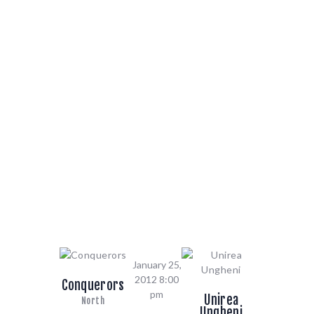
ACASA
CONQUERORS – COLORADO BULLS
ECHIPA NOASTRA
Home
...
I round
Conquerors – Colorado bulls
MECIURI SI REZULTATE
INFORMATII FINANCIARE
ANUNTURI
CONTACT
January 25,
2012 8:00
Conquerors
pm
Unirea
North
Ungheni