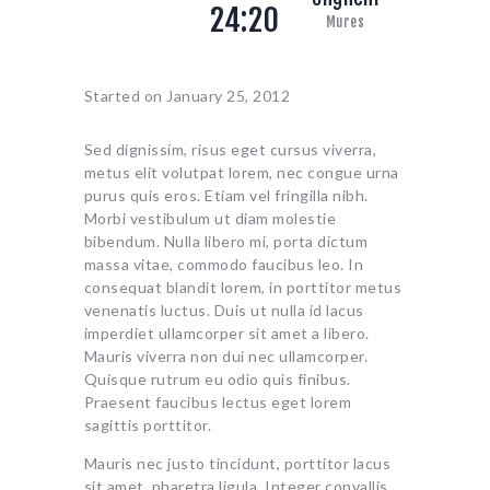
24:20
Mures
Started on
January 25, 2012
Sed dignissim, risus eget cursus viverra,
metus elit volutpat lorem, nec congue urna
purus quis eros. Etiam vel fringilla nibh.
Morbi vestibulum ut diam molestie
bibendum. Nulla libero mi, porta dictum
massa vitae, commodo faucibus leo. In
consequat blandit lorem, in porttitor metus
venenatis luctus. Duis ut nulla id lacus
imperdiet ullamcorper sit amet a libero.
Mauris viverra non dui nec ullamcorper.
Quisque rutrum eu odio quis finibus.
Praesent faucibus lectus eget lorem
sagittis porttitor.
Mauris nec justo tincidunt, porttitor lacus
sit amet, pharetra ligula. Integer convallis