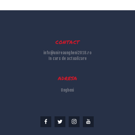
contact
info@unireaungheni2018.ro
In curs de actualizare
adresa
Ungheni