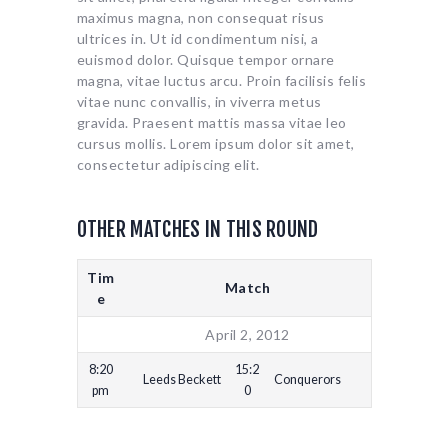
maximus magna, non consequat risus
ultrices in. Ut id condimentum nisi, a
euismod dolor. Quisque tempor ornare
magna, vitae luctus arcu. Proin facilisis felis
vitae nunc convallis, in viverra metus
gravida. Praesent mattis massa vitae leo
cursus mollis. Lorem ipsum dolor sit amet,
consectetur adipiscing elit.
OTHER MATCHES IN THIS ROUND
Tim
Match
e
April 2, 2012
8:20
15:2
Leeds Beckett
Conquerors
pm
0