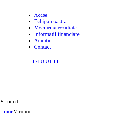
A
Acasa
Echipa noastra
EC
Meciuri si rezultate
Informatii financiare
ME
Anunturi
Contact
IN
INFO UTILE
FI
A
V round
C
Home
V round