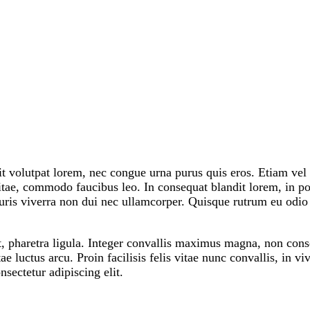
lit volutpat lorem, nec congue urna purus quis eros. Etiam vel
ae, commodo faucibus leo. In consequat blandit lorem, in port
uris viverra non dui nec ullamcorper. Quisque rutrum eu odio 
et, pharetra ligula. Integer convallis maximus magna, non cons
luctus arcu. Proin facilisis felis vitae nunc convallis, in vi
sectetur adipiscing elit.