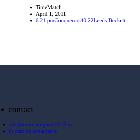
Time
Match
April 1, 2011
6:21 pm
Conquerors
40:22
Leeds Beckett
contact
info@unireaungheni2018.ro
In curs de actualizare