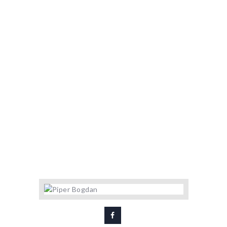
ACASA
PIPER BOGDAN
ECHIPA NOASTRA
Home
All Team Members
...
Piper Bogdan
MECIURI SI REZULTATE
INFORMATII FINANCIARE
ANUNTURI
CONTACT