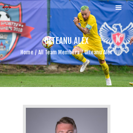
OLTEANU ALEX
ACASA
Home
All Team Members
Olteanu Alex
ECHIPA NOASTRA
MECIURI SI REZULTATE
INFORMATII FINANCIARE
ANUNTURI
CONTACT