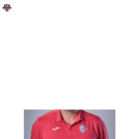
ATACANTI
Home
All Team Members
Atacanti
ACASA
ECHIPA NOASTRA
MECIURI SI REZULTATE
INFORMATII FINANCIARE
ANUNTURI
CONTACT