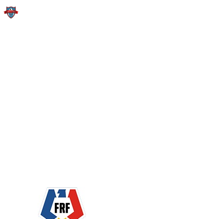
ACS ACADEMIA DE FOTBAL VIITORUL CLUJ
Home
All Competitions
Fotbal
...
ACS Academia de Fotbal Viitorul Cluj
ACASA
ECHIPA NOASTRA
MECIURI SI REZULTATE
INFORMATII FINANCIARE
ANUNTURI
CONTACT