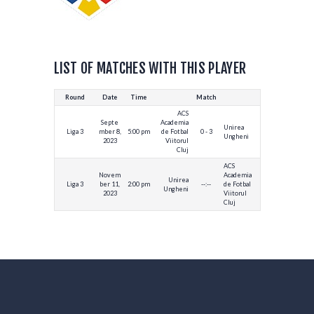
LIST OF MATCHES WITH THIS PLAYER
Round
Date
Time
Match
ACS
Septe
Academia
Unirea
Liga 3
mber 8,
5:00 pm
de Fotbal
0 - 3
Ungheni
2023
Viitorul
Cluj
ACS
Novem
Academia
Unirea
Liga 3
ber 11,
2:00 pm
--:--
de Fotbal
Ungheni
2023
Viitorul
Cluj